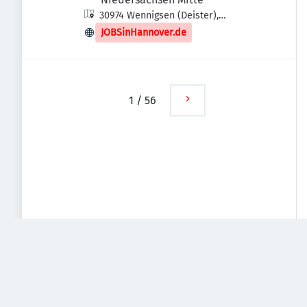
30974 Wennigsen (Deister),
Deutschland
JOBSinHannover.de
1
/
56