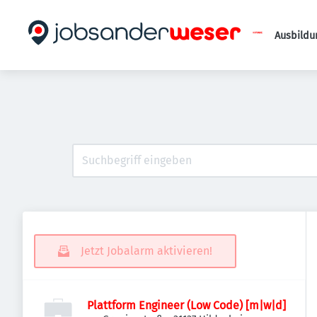
Ausbildu
Jetzt Jobalarm aktivieren!
Plattform Engineer (Low Code) [m|w|d]