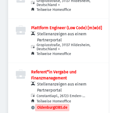
Gropiusstraße, 31137 Hildesheim,
Deutschland
+
Teilweise Homeoffice
Plattform Engineer (Low Code) [m|w|d]
Stellenanzeigen aus einem
Partnerportal
Gropiusstraße, 31137 Hildesheim,
Deutschland
+
Teilweise Homeoffice
Referent*in Vergabe und
Finanzmanagement
Stellenanzeigen aus einem
Partnerportal
Constantiapl., 26723 Emden-
Constantia, Deutschland
Teilweise Homeoffice
OldenburgJOBS.de