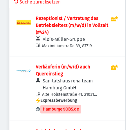
Suche zurücksetzen
Rezeptionist / Vertretung des
Betriebsleiters (m/w/d) in Vollzeit
(#424)
Alois-Müller-Gruppe
Maximilianstraße 39, 87719
Mindelheim, Deutschland
Verkäuferin (m/w/d) auch
Quereinstieg
Sanitätshaus reha team
Hamburg GmbH
Alte Holstenstraße 41, 21031
Expressbewerbung
Hamburg, Deutschland
HamburgerJOBS.de