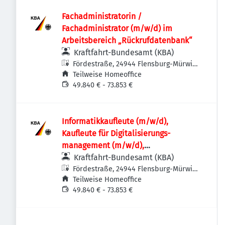
Fachadministratorin /
Fachadministrator (m/w/d) im
Arbeitsbereich „Rückrufdatenbank“
Kraftfahrt-Bundesamt (KBA)
Fördestraße, 24944 Flensburg-Mürwik,
Deutschland
Teilweise Homeoffice
49.840 € - 73.853 €
Informatik­kaufleute (m/w/d),
Kaufleute für Digitalisierungs­
management (m/w/d),
Fachinformatikerinnen /
Kraftfahrt-Bundesamt (KBA)
Fachinformatiker (m/w/d) oder
Fördestraße, 24944 Flensburg-Mürwik,
Deutschland
Teilweise Homeoffice
vergleichbare IT-Ausbildung für den IT-
49.840 € - 73.853 €
Leitstand im Rechenzentrum