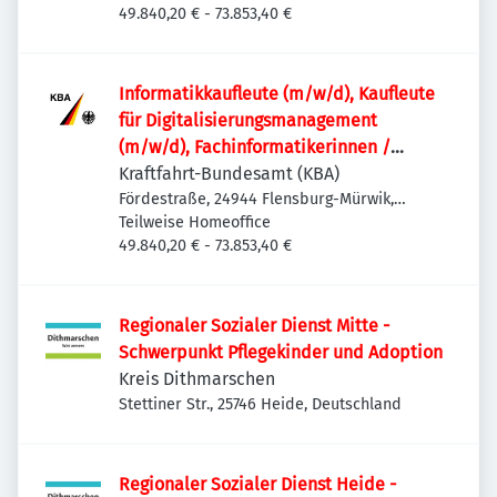
49.840,20 € - 73.853,40 €
Informatik­kaufleute (m/w/d), Kaufleute
für Digitalisierungs­management
(m/w/d), Fachinformatikerinnen /
Fachinformatiker (m/w/d) oder
Kraftfahrt-Bundesamt (KBA)
vergleichbare IT-Ausbildung für den IT-
Fördestraße, 24944 Flensburg-Mürwik,
Deutschland
Teilweise Homeoffice
Leitstand im Rechenzentrum
49.840,20 € - 73.853,40 €
Regionaler Sozialer Dienst Mitte -
Schwerpunkt Pflegekinder und Adoption
Kreis Dithmarschen
Stettiner Str., 25746 Heide, Deutschland
Regionaler Sozialer Dienst Heide -