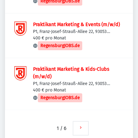
RegensburgJOBS.de
Praktikant Marketing & Events (m/w/d)
P1, Franz-Josef-Strauß-Allee 22, 93053
Regensburg, Deutschland
400 € pro Monat
RegensburgJOBS.de
Praktikant Marketing & Kids-Clubs
(m/w/d)
P1, Franz-Josef-Strauß-Allee 22, 93053
Regensburg, Deutschland
400 € pro Monat
RegensburgJOBS.de
1
/
6