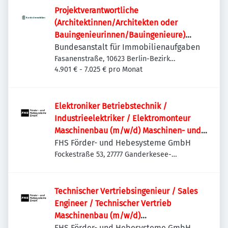
Projektverantwortliche
(Architektinnen/Architekten oder
Bauingenieurinnen/Bauingenieure)
(w/m/d)
Bundesanstalt für Immobilienaufgaben
Fasanenstraße, 10623 Berlin-Bezirk
Charlottenburg-Wilmersdorf, Deutschland
4.901 € - 7.025 € pro Monat
Elektroniker Betriebstechnik /
Industrieelektriker / Elektromonteur
Maschinenbau (m/w/d) Maschinen- und
Anlagenbau | Schaltschrankbau |
FHS Förder- und Hebesysteme GmbH
Sondermaschinen
Fockestraße 53, 27777 Ganderkesee-
Hoykenkamp, Deutschland
Technischer Vertriebsingenieur / Sales
Engineer / Technischer Vertrieb
Maschinenbau (m/w/d)
Sondermaschinenbau | Anlagenbau |
FHS Förder- und Hebesysteme GmbH