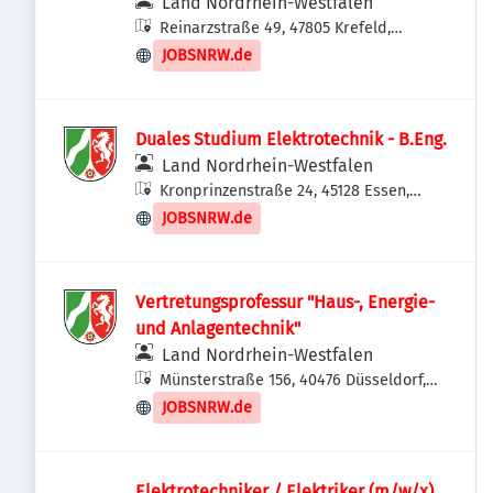
Land Nordrhein-Westfalen
Reinarzstraße 49, 47805 Krefeld,
Deutschland
JOBSNRW.de
Duales Studium Elektrotechnik - B.Eng.
Land Nordrhein-Westfalen
Kronprinzenstraße 24, 45128 Essen,
Deutschland
JOBSNRW.de
Vertretungsprofessur "Haus-, Energie-
und Anlagentechnik"
Land Nordrhein-Westfalen
Münsterstraße 156, 40476 Düsseldorf,
Deutschland
JOBSNRW.de
Elektrotechniker / Elektriker (m/w/x)