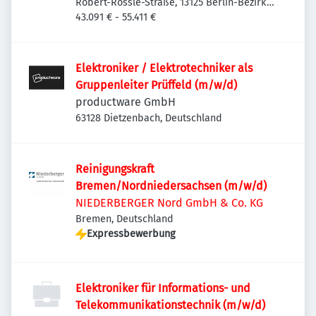
Robert-Rössle-Straße, 13125 Berlin-Bezirk
Pankow, Deutschland
43.091 € - 55.411 €
Elektroniker / Elektrotechniker als
Gruppenleiter Prüffeld (m/w/d)
productware GmbH
63128 Dietzenbach, Deutschland
Reinigungskraft
Bremen/Nordniedersachsen (m/w/d)
NIEDERBERGER Nord GmbH & Co. KG
Bremen, Deutschland
Expressbewerbung
Elektroniker für Informations- und
Telekommunikationstechnik (m/w/d)