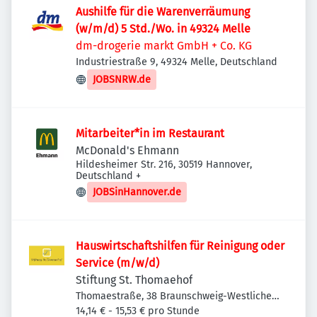
Aushilfe für die Warenverräumung
(w/m/d) 5 Std./Wo. in 49324 Melle
dm-drogerie markt GmbH + Co. KG
Industriestraße 9, 49324 Melle, Deutschland
JOBSNRW.de
Mitarbeiter*in im Restaurant
McDonald's Ehmann
Hildesheimer Str. 216, 30519 Hannover,
Deutschland
+
JOBSinHannover.de
Hauswirtschaftshilfen für Reinigung oder
Service (m/w/d)
Stiftung St. Thomaehof
Thomaestraße, 38 Braunschweig-Westliches
Ringgebiet, Deutschland
14,14 € - 15,53 € pro Stunde