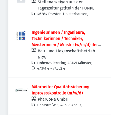
Stellenanzeigen aus den
Tageszeitungstiteln der FUNKE
46284 Dorsten-Holsterhausen,
MEDIEN NRW
Deutschland
Ingenieurinnen / Ingenieure,
Technikerinnen / Techniker,
Meisterinnen / Meister (w/m/d) der
Versorgungstechnik / Technischen
Bau- und Liegenschaftsbetrieb
Gebäudeausrüstung als
NRW
Projektteammitglied
Hohenzollernring, 48145 Münster,
Deutschland
47.141 € - 77.352 €
Mitarbeiter Qualitätssicherung
Inprozesskontrolle (m/w/d)
PharCoNa GmbH
Benzstraße 1, 48683 Ahaus,
Deutschland