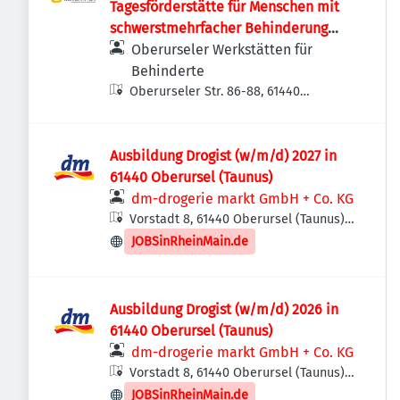
Tagesförderstätte für Menschen mit
schwerstmehrfacher Behinderung
und/oder Verhaltensauffälligkeiten
Oberurseler Werkstätten für
Behinderte
Oberurseler Str. 86-88, 61440
Oberursel (Taunus), Deutschland
Ausbildung Drogist (w/m/d) 2027 in
61440 Oberursel (Taunus)
dm-drogerie markt GmbH + Co. KG
Vorstadt 8, 61440 Oberursel (Taunus),
Deutschland
JOBSinRheinMain.de
Ausbildung Drogist (w/m/d) 2026 in
61440 Oberursel (Taunus)
dm-drogerie markt GmbH + Co. KG
Vorstadt 8, 61440 Oberursel (Taunus),
Deutschland
JOBSinRheinMain.de