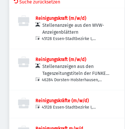
Suche zurücksetzen
Reinigungskraft (m/w/d)
Stellenanzeige aus den WVW-
Anzeigenblättern
45128 Essen-Stadtbezirke I,
Deutschland
Reinigungskraft (m/w/d)
Stellenanzeigen aus den
Tageszeitungstiteln der FUNKE
46284 Dorsten-Holsterhausen,
MEDIEN NRW
Deutschland
Reinigungskräfte (m/w/d)
45128 Essen-Stadtbezirke I,
Deutschland
Reinigungskraft m/w/d