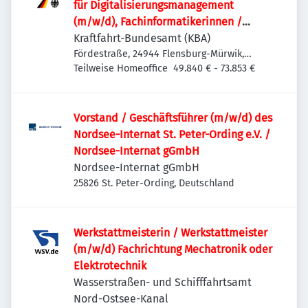
für Digitalisierungs­management
(m/w/d), Fachinformatikerinnen /
Fachinformatiker (m/w/d) oder
Kraftfahrt-Bundesamt (KBA)
vergleichbare IT-Ausbildung für den IT-
Fördestraße, 24944 Flensburg-Mürwik,
Deutschland
Teilweise Homeoffice
49.840 € - 73.853 €
Leitstand im Rechenzentrum
Vorstand / Geschäftsführer (m/w/d) des
Nordsee-Internat St. Peter-Ording e.V. /
Nordsee-Internat gGmbH
Nordsee-Internat gGmbH
25826 St. Peter-Ording, Deutschland
Werkstattmeisterin / Werkstattmeister
(m/w/d) Fachrichtung Mechatronik oder
Elektrotechnik
Wasserstraßen- und Schifffahrtsamt
Nord-Ostsee-Kanal