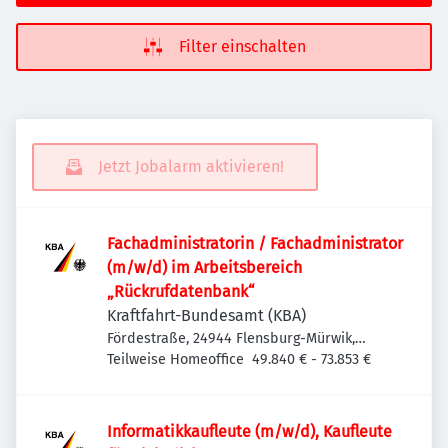
Filter einschalten
Jetzt Jobalarm aktivieren!
Fachadministratorin / Fachadministrator
(m/w/d) im Arbeitsbereich
„Rückrufdatenbank“
Kraftfahrt-Bundesamt (KBA)
Fördestraße, 24944 Flensburg-Mürwik,
Deutschland
Teilweise Homeoffice
49.840 € - 73.853 €
Informatik­kaufleute (m/w/d), Kaufleute