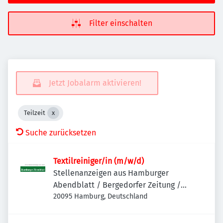
Filter einschalten
Jetzt Jobalarm aktivieren!
Teilzeit
Suche zurücksetzen
Textilreiniger/in (m/w/d)
Stellenanzeigen aus Hamburger
Abendblatt / Bergedorfer Zeitung /
Hamburger Wochenblatt / Niendorfer
20095 Hamburg, Deutschland
Wochenblatt