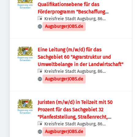
Qualifikationsebene für das
Förderprogramm "Beschaffung
schulischer mobiler Endgeräte
Kreisfreie Stadt Augsburg, 86
Augsburg, Deutschland
(SchulMobE)"
AugsburgerJOBS.de
Eine Leitung (m/w/d) für das
Sachgebiet 60 "Agrarstruktur und
Umweltbelange in der Landwirtschaft"
Kreisfreie Stadt Augsburg, 86
Augsburg, Deutschland
AugsburgerJOBS.de
Juristen (m/w/d) in Teilzeit mit 50
Prozent für das Sachgebiet 32
"Planfeststellung, Straßenrecht,
Prozessvertretung"
Kreisfreie Stadt Augsburg, 86
Augsburg, Deutschland
AugsburgerJOBS.de