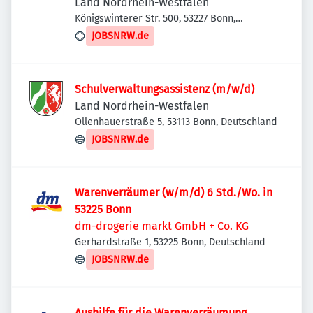
Kriminalprävention und Opferschutz &
Land Nordrhein-Westfalen
Kriminalkommissariat 32 (m/w/d)
Königswinterer Str. 500, 53227 Bonn,
Deutschland
JOBSNRW.de
Schulverwaltungsassistenz (m/w/d)
Land Nordrhein-Westfalen
Ollenhauerstraße 5, 53113 Bonn, Deutschland
JOBSNRW.de
Warenverräumer (w/m/d) 6 Std./Wo. in
53225 Bonn
dm-drogerie markt GmbH + Co. KG
Gerhardstraße 1, 53225 Bonn, Deutschland
JOBSNRW.de
Aushilfe für die Warenverräumung