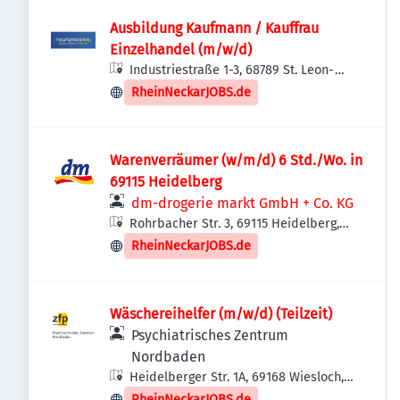
Ausbildung Kaufmann / Kauffrau
Einzelhandel (m/w/d)
Industriestraße 1-3, 68789 St. Leon-
Rot, Deutschland
RheinNeckarJOBS.de
Warenverräumer (w/m/d) 6 Std./Wo. in
69115 Heidelberg
dm-drogerie markt GmbH + Co. KG
Rohrbacher Str. 3, 69115 Heidelberg,
Deutschland
RheinNeckarJOBS.de
Wäschereihelfer (m/w/d) (Teilzeit)
Psychiatrisches Zentrum
Nordbaden
Heidelberger Str. 1A, 69168 Wiesloch,
Deutschland
RheinNeckarJOBS.de