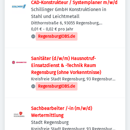
CAD-Konstrukteur / Systemplaner m/w/d
Schillinger GmbH Konstruktionen in
Stahl und Leichtmetall
Ditthornstraße 6, 93055 Regensburg,
Deutschland
0,01 € - 0,02 € pro Jahr
RegensburgJOBS.de
Sanitäter (d/w/m) Hausnotruf-
Einsatzdienst & -Technik Raum
Regensburg (ohne Vorkenntnisse)
Kreisfreie Stadt Regensburg, 93 Regensburg,
Deutschland
RegensburgJOBS.de
Sachbearbeiter /-in (m/w/d)
Wertermittlung
Stadt Regensburg
Kreisfreie Stadt Regensburg, 93 Regensburg,