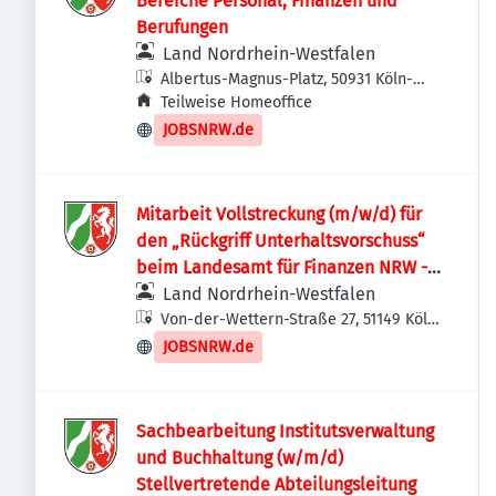
Bereiche Personal, Finanzen und
Berufungen
Land Nordrhein-Westfalen
Albertus-Magnus-Platz, 50931 Köln-
Lindenthal, Deutschland
Teilweise Homeoffice
JOBSNRW.de
Mitarbeit Vollstreckung (m/w/d) für
den „Rückgriff Unterhaltsvorschuss“
beim Landesamt für Finanzen NRW -
LaFin - am Standort Köln-Porz
Land Nordrhein-Westfalen
Von-der-Wettern-Straße 27, 51149 Köln,
Deutschland
JOBSNRW.de
Sachbearbeitung Institutsverwaltung
und Buchhaltung (w/m/d)
Stellvertretende Abteilungsleitung