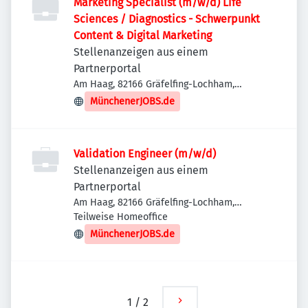
Marketing Specialist (m/w/d) Life
Sciences / Diagnostics - Schwerpunkt
Content & Digital Marketing
Stellenanzeigen aus einem
Partnerportal
Am Haag, 82166 Gräfelfing-Lochham,
Deutschland
MünchenerJOBS.de
Validation Engineer (m/w/d)
Stellenanzeigen aus einem
Partnerportal
Am Haag, 82166 Gräfelfing-Lochham,
Deutschland
Teilweise Homeoffice
MünchenerJOBS.de
1
/
2