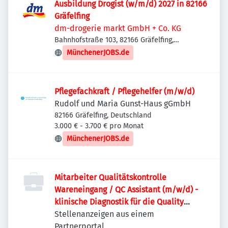
Ausbildung Drogist (w/m/d) 2027 in 82166
Gräfelfing
dm-drogerie markt GmbH + Co. KG
Bahnhofstraße 103, 82166 Gräfelfing,
Deutschland
MünchenerJOBS.de
Pflegefachkraft / Pflegehelfer (m/w/d)
Rudolf und Maria Gunst-Haus gGmbH
82166 Gräfelfing, Deutschland
3.000 € - 3.700 € pro Monat
MünchenerJOBS.de
Mitarbeiter Qualitätskontrolle
Wareneingang / QC Assistant (m/w/d) -
klinische Diagnostik für die Quality
Control
Stellenanzeigen aus einem
Partnerportal