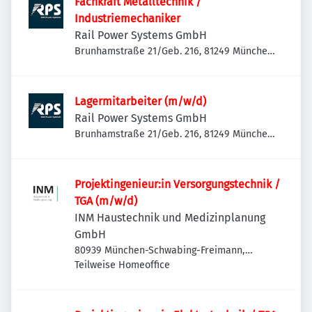
Fachkraft Metalltechnik /
Industriemechaniker
Rail Power Systems GmbH
Brunhamstraße 21/Geb. 216, 81249 München-
Aubing-Lochhausen-Langwied, Deutschland
Lagermitarbeiter (m/w/d)
Rail Power Systems GmbH
Brunhamstraße 21/Geb. 216, 81249 München-
Aubing-Lochhausen-Langwied, Deutschland
Projektingenieur:in Versorgungstechnik /
TGA (m/w/d)
INM Haustechnik und Medizinplanung
GmbH
80939 München-Schwabing-Freimann,
Deutschland
Teilweise Homeoffice