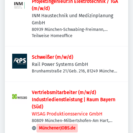
Projektingenieur:in Elektrotechnik / TGA
(m/w/d)
INM Haustechnik und Medizinplanung
GmbH
80939 München-Schwabing-Freimann,
Deutschland
Teilweise Homeoffice
Schweißer (m/w/d)
Rail Power Systems GmbH
Brunhamstraße 21/Geb. 216, 81249 München-
Aubing-Lochhausen-Langwied, Deutschland
Vertriebsmitarbeiter (m/w/d)
Industriedienstleistung | Raum Bayern
(Süd)
WISAG Produktionsservice GmbH
80809 München-Milbertshofen-Am Hart,
Deutschland
MünchenerJOBS.de