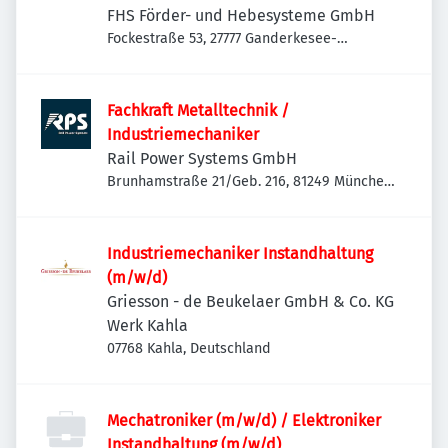
Maschinenbau | Anlagenbau |
FHS Förder- und Hebesysteme GmbH
Sondermaschinenbau | Service &
Fockestraße 53, 27777 Ganderkesee-
Hoykenkamp, Deutschland
Montage
Fachkraft Metalltechnik /
Industriemechaniker
Rail Power Systems GmbH
Brunhamstraße 21/Geb. 216, 81249 München-
Aubing-Lochhausen-Langwied, Deutschland
Industriemechaniker Instandhaltung
(m/w/d)
Griesson - de Beukelaer GmbH & Co. KG
Werk Kahla
07768 Kahla, Deutschland
Mechatroniker (m/w/d) / Elektroniker
Instandhaltung (m/w/d)