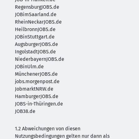
RegensburgJOBS.de
JOBimSaarland.de
RheinNeckarJOBS.de
HeilbronnJOBS.de
JOBinStuttgart.de
AugsburgerJOBS.de
IngolstadtJOBS.de
NiederbayernJOBS.de
JOBinUlm.de
MünchenerJOBS.de
jobs.morgenpost.de
JobmarktNRW.de
HamburgerJOBS.de
JOBS-in-Thüringen.de
JOB38.de
1.2 Abweichungen von diesen
Nutzungsbedingungen gelten nur dann als