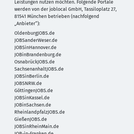
Leistungen nutzen möchten. Folgende Portale
werden von der joblocal GmbH, Tassiloplatz 27,
81541 München betrieben (nachfolgend
„Anbieter“):
OldenburgJOBS.de
JOBSanderWeser.de
JOBSinHannover.de
JOBinBrandenburg.de
OsnabrückJOBS.de
SachsenanhaltJOBS.de
JOBSinBerlin.de
JOBSNRW.de
GöttingenJOBS.de
JOBSinKassel.de
JOBinSachsen.de
RheinlandpfalzJOBS.de
GießenJOBS.de
JOBSinRheinMain.de
JOB-in-Franken.de