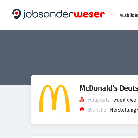
Ausbildu
McDonald's Deuts
Hauptsitz
wqed qwe 
Branche
Herstellung