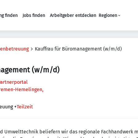
ng finden
Jobs finden
Arbeitgeber entdecken
Regionen
Haupt-Navigation
denbetreuung
Kauffrau für Büromanagement (w/m/d)
nagement (w/m/d)
artnerportal
 Bremen-Hemelingen,
reuung
+
Teilzeit
d Umwelttechnik beliefern wir das regionale Fachhandwerk m