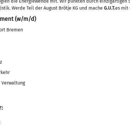
gien die Energiewende mit. Wir punkten durch einzigartigen 
istik. Werde Teil der August Brötje KG und mache
G.U.T.
es mit
ement (w/m/d)
dort Bremen
z
rkehr
 Verwaltung
r:
t