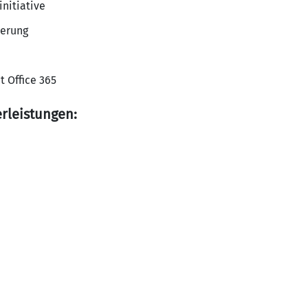
initiative
ierung
t Office 365
erleistungen: