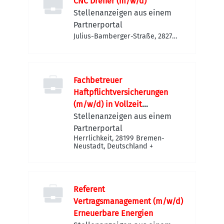
CNC Dreher (m/w/d)
Stellenanzeigen aus einem
Partnerportal
Julius-Bamberger-Straße, 28279
Bremen-Obervieland,
Deutschland
Fachbetreuer
Haftpflichtversicherungen
(m/w/d) in Vollzeit
(40h/Woche)
Stellenanzeigen aus einem
Partnerportal
Herrlichkeit, 28199 Bremen-
Neustadt, Deutschland
+
Referent
Vertragsmanagement (m/w/d)
Erneuerbare Energien