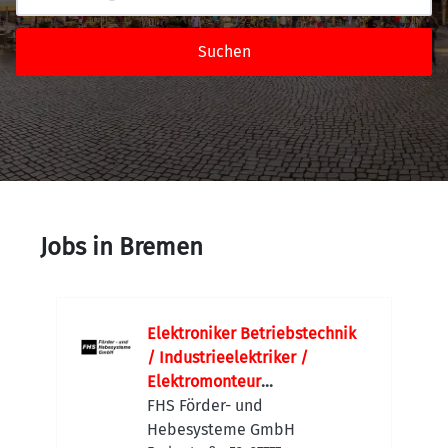
Suchen
Jobs in Bremen
Elektroniker Betriebstechnik
/ Industrieelektriker /
Elektromonteur
Maschinenbau (m/w/d)
FHS Förder- und
Maschinen- und Anlagenbau |
Hebesysteme GmbH