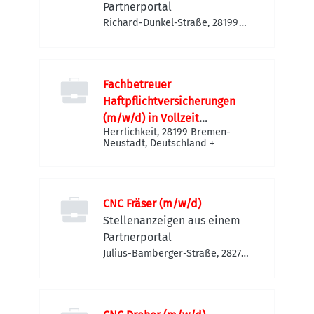
Partnerportal
Richard-Dunkel-Straße, 28199
Bremen-Neustadt, Deutschland
Fachbetreuer
Haftpflichtversicherungen
(m/w/d) in Vollzeit
Herrlichkeit, 28199 Bremen-
(40h/Woche)
Neustadt, Deutschland
+
CNC Fräser (m/w/d)
Stellenanzeigen aus einem
Partnerportal
Julius-Bamberger-Straße, 28279
Bremen-Obervieland,
Deutschland