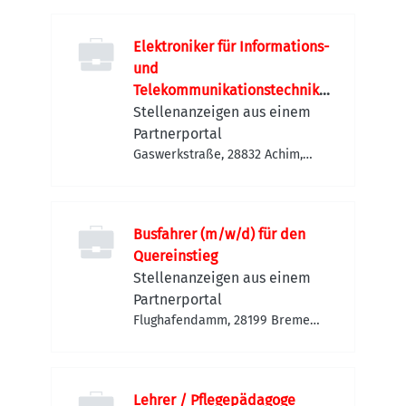
Elektroniker für Informations-
und
Telekommunikationstechnik
(m/w/d)
Stellenanzeigen aus einem
Partnerportal
Gaswerkstraße, 28832 Achim,
Deutschland
Busfahrer (m/w/d) für den
Quereinstieg
Stellenanzeigen aus einem
Partnerportal
Flughafendamm, 28199 Bremen-
Neustadt, Deutschland
Lehrer / Pflegepädagoge