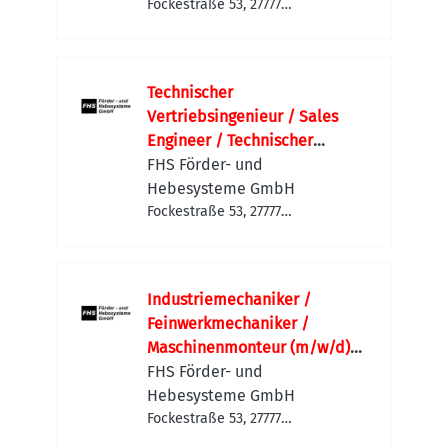
Schaltschrankbau |
Fockestraße 53, 27777
Ganderkesee-Hoykenkamp,
Sondermaschinen
Deutschland
Technischer
Vertriebsingenieur / Sales
Engineer / Technischer
Vertrieb Maschinenbau
FHS Förder- und
(m/w/d)
Hebesysteme GmbH
Sondermaschinenbau |
Fockestraße 53, 27777
Ganderkesee-Hoykenkamp,
Anlagenbau | Projektvertrieb |
Deutschland
International
Industriemechaniker /
Feinwerkmechaniker /
Maschinenmonteur (m/w/d)
Maschinenbau | Anlagenbau |
FHS Förder- und
Sondermaschinenbau |
Hebesysteme GmbH
Service & Montage
Fockestraße 53, 27777
Ganderkesee-Hoykenkamp,