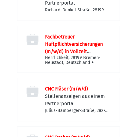
Partnerportal
Richard-Dunkel-Straße, 28199
Bremen-Neustadt, Deutschland
Fachbetreuer
Haftpflichtversicherungen
(m/w/d) in Vollzeit
Herrlichkeit, 28199 Bremen-
(40h/Woche)
Neustadt, Deutschland
+
CNC Fräser (m/w/d)
Stellenanzeigen aus einem
Partnerportal
Julius-Bamberger-Straße, 28279
Bremen-Obervieland,
Deutschland