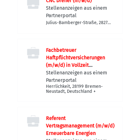
CNC Dreher (m/w/d)
Stellenanzeigen aus einem
Partnerportal
Julius-Bamberger-Straße, 28279
Bremen-Obervieland,
Deutschland
Fachbetreuer
Haftpflichtversicherungen
(m/w/d) in Vollzeit
(40h/Woche)
Stellenanzeigen aus einem
Partnerportal
Herrlichkeit, 28199 Bremen-
Neustadt, Deutschland
+
Referent
Vertragsmanagement (m/w/d)
Erneuerbare Energien