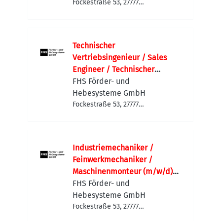
Schaltschrankbau |
Fockestraße 53, 27777
Ganderkesee-Hoykenkamp,
Sondermaschinen
Deutschland
Technischer
Vertriebsingenieur / Sales
Engineer / Technischer
Vertrieb Maschinenbau
FHS Förder- und
(m/w/d)
Hebesysteme GmbH
Sondermaschinenbau |
Fockestraße 53, 27777
Ganderkesee-Hoykenkamp,
Anlagenbau | Projektvertrieb |
Deutschland
International
Industriemechaniker /
Feinwerkmechaniker /
Maschinenmonteur (m/w/d)
Maschinenbau | Anlagenbau |
FHS Förder- und
Sondermaschinenbau |
Hebesysteme GmbH
Service & Montage
Fockestraße 53, 27777
Ganderkesee-Hoykenkamp,