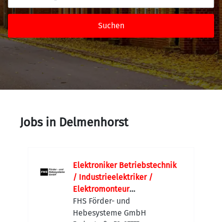
Suchen
Jobs in Delmenhorst
Elektroniker Betriebstechnik
/ Industrieelektriker /
Elektromonteur
Maschinenbau (m/w/d)
FHS Förder- und
Maschinen- und Anlagenbau |
Hebesysteme GmbH