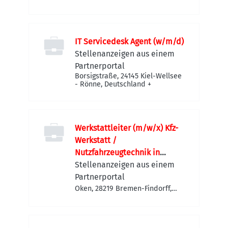
28197 Bremen-Häfen,
Deutschland
IT Servicedesk Agent (w/m/d)
Stellenanzeigen aus einem
Partnerportal
Borsigstraße, 24145 Kiel-Wellsee
- Rönne, Deutschland
+
Werkstattleiter (m/w/x) Kfz-
Werkstatt /
Nutzfahrzeugtechnik in
Bremen
Stellenanzeigen aus einem
Partnerportal
Oken, 28219 Bremen-Findorff,
Deutschland